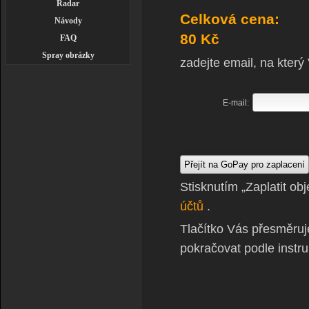
Radar
Celková cena:
Návody
80 Kč
FAQ
Spray obrázky
zadejte email, na který
E-mail:
Stisknutím „Zaplatit ob
účtů
.
Tlačítko Vás přesměruj
pokračovat podle instru