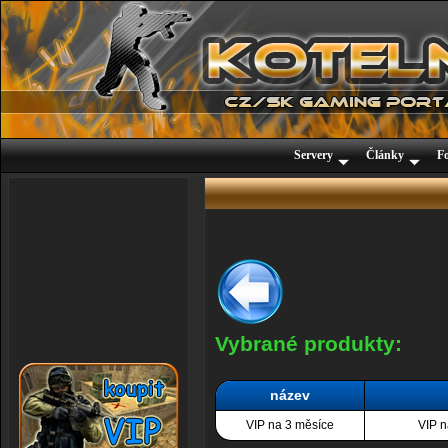
Servery
Články
F
Vybrané produkty:
název
VIP na 3 měsíce
VIP n