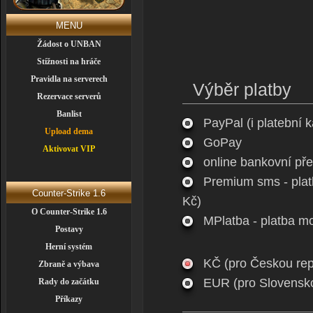
MENU
Žádost o UNBAN
Stížnosti na hráče
Pravidla na serverech
Výběr platby
Rezervace serverů
Banlist
PayPal (i platební 
Upload dema
GoPay
Aktivovat VIP
online bankovní př
Premium sms - plat
Counter-Strike 1.6
Kč)
O Counter-Strike 1.6
MPlatba - platba m
Postavy
Herní systém
KČ (pro Českou rep
Zbraně a výbava
EUR (pro Slovensko
Rady do začátku
Příkazy