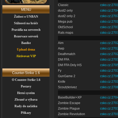
Classic
csko.cz:270
MENU
dust2 only
csko.cz:270
dust2 only 2
csko.cz:270
Žádost o UNBAN
Mega pub
csko.cz:270
Stížnosti na hráče
OldSchool
csko.cz:270
Pravidla na serverech
Rats maps
csko.cz:270
Rezervace serverů
Banlist
Aim
csko.cz:270
Awp
csko.cz:270
Upload dema
Deathmatch
csko.cz:270
Aktivovat VIP
DM FFA
csko.cz:270
DM FFA Only HS
csko.cz:270
Fy
csko.cz:270
Counter-Strike 1.6
GunGame 2
csko.cz:270
O Counter-Strike 1.6
Knife
csko.cz:270
Postavy
Scoutzknivez
csko.cz:270
Herní systém
BaseBuilder+XP
csko.cz:270
Zbraně a výbava
Zombie Escape
csko.cz:270
Rady do začátku
Zombie Plague
csko.cz:270
Příkazy
Zombie Revolution
csko.cz:270