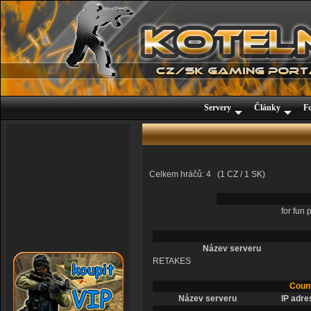
Servery
Články
F
Celkem hráčů: 4 (1 CZ / 1 SK)
for fun 
Název serveru
RETAKES
Count
Název serveru
IP adre