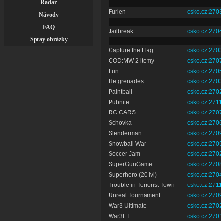
Radar
Furien
csko.cz:270
Návody
FAQ
Jailbreak
csko.cz:270
Spray obrázky
Capture the Flag
csko.cz:270
COD:MW 2 itemy
csko.cz:270
Fun
csko.cz:270
He grenades
csko.cz:270
Paintball
csko.cz:270
Pubnite
csko.cz:271
RC CARS
csko.cz:270
Schovka
csko.cz:270
Slenderman
csko.cz:270
Snowball War
csko.cz:270
Soccer Jam
csko.cz:270
SuperGunGame
csko.cz:270
Superhero (20 lvl)
csko.cz:270
Trouble in Terrorist Town
csko.cz:271
Unreal Tournament
csko.cz:270
War3 Ultimate
csko.cz:270
War3FT
csko.cz:270