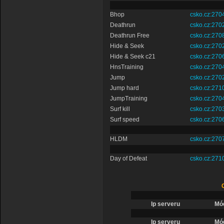
Bhop
csko.cz:270
Deathrun
csko.cz:270
Deathrun Free
csko.cz:270
Hide & Seek
csko.cz:270
Hide & Seek c21
csko.cz:270
HnsTraining
csko.cz:270
Jump
csko.cz:270
Jump hard
csko.cz:271
JumpTraining
csko.cz:270
Surf kill
csko.cz:270
Surf speed
csko.cz:270
HLDM
csko.cz:270
Day of Defeat
csko.cz:271
Ip serveru
Mó
Ip serveru
Mó