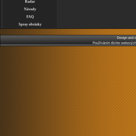
Radar
Návody
FAQ
Spray obrázky
Design and c
Používáním těchto webových 