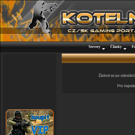
Servery
Články
F
Žádost se po odeslání 
Pro napsání