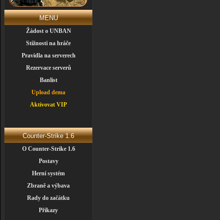
MENU
Žádost o UNBAN
Stížnosti na hráče
Pravidla na serverech
Rezervace serverů
Banlist
Upload dema
Aktivovat VIP
Counter-Strike 1.6
O Counter-Strike 1.6
Postavy
Herní systém
Zbraně a výbava
Rady do začátku
Příkazy