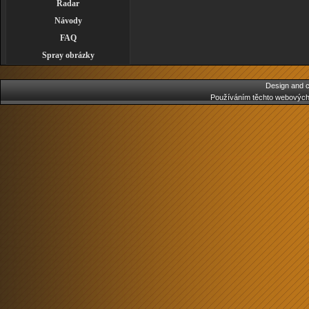
Radar
Návody
FAQ
Spray obrázky
Design and c
Používáním těchto webových 