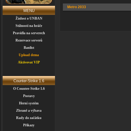
Metro 2033
MENU
Žádost o UNBAN
Stížnosti na hráče
Pravidla na serverech
Rezervace serverů
Banlist
Upload dema
Aktivovat VIP
Counter-Strike 1.6
O Counter-Strike 1.6
Postavy
Herní systém
Zbraně a výbava
Rady do začátku
Příkazy